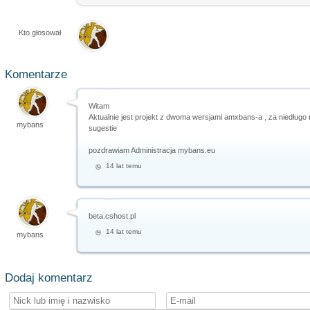
Kto głosował
Komentarze
Witam
Aktualnie jest projekt z dwoma wersjami amxbans-a , za niedługo
mybans
sugestie
pozdrawiam Administracja mybans.eu
14 lat temu
beta.cshost.pl
14 lat temu
mybans
Dodaj komentarz