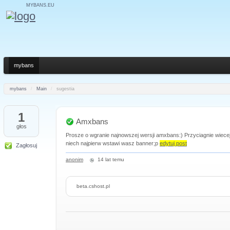
MYBANS.EU
mybans
mybans
/
Main
/
sugestia
1
Amxbans
głos
Prosze o wgranie najnowszej wersji amxbans:) Przyciagnie wiecej
niech najpierw wstawi wasz banner;p
edytuj post
Zagłosuj
anonim
14 lat temu
beta.cshost.pl