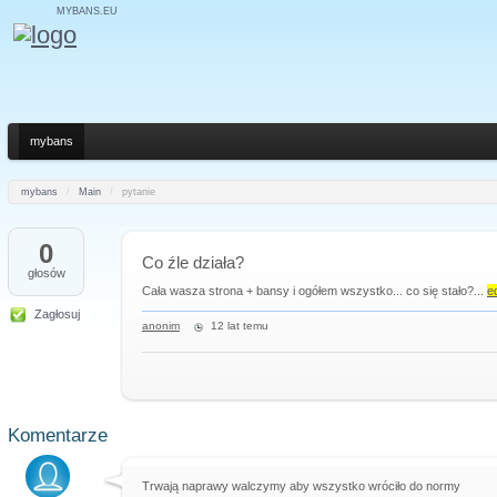
MYBANS.EU
mybans
mybans
/
Main
/
pytanie
0
Co źle działa?
głosów
Cała wasza strona + bansy i ogółem wszystko... co się stało?...
e
Zagłosuj
anonim
12 lat temu
Komentarze
Trwają naprawy walczymy aby wszystko wróciło do normy