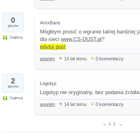
0
AmxBans
głosów
Mógłbym prosić o wgranie takiej bardziej j
Zagłosuj
dla sieci
www.CS-DUST.pl
?
edytuj post
anonim
14 lat temu
0 komentarzy
2
Logotyp
głosów
Logotyp nie oryginalny, bez podania źródł
Zagłosuj
anonim
14 lat temu
0 komentarzy
←
1
2
→