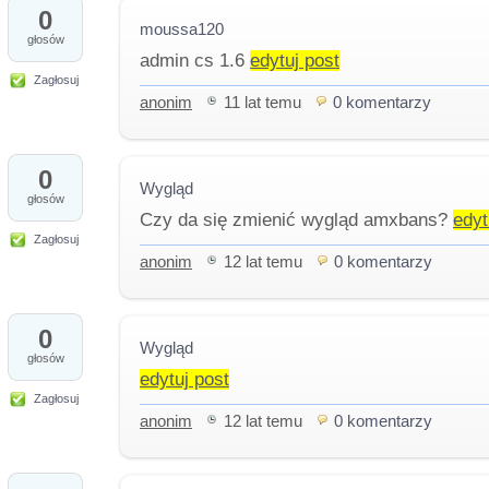
0
moussa120
głosów
admin cs 1.6
edytuj post
Zagłosuj
anonim
11 lat temu
0 komentarzy
0
Wygląd
głosów
Czy da się zmienić wygląd amxbans?
edyt
Zagłosuj
anonim
12 lat temu
0 komentarzy
0
Wygląd
głosów
edytuj post
Zagłosuj
anonim
12 lat temu
0 komentarzy