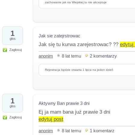
zachowanie jak na Wiejskiej tu nie akceptuje
1
Jak sie zatejrstrowac
głos
Jak się tu kurwa zarejestrowac? ??
edytuj
Zagłosuj
anonim
8 lat temu
2 komentarzy
Rejestracja będzie otwarta 1 lipca na jeden dzień
1
Aktywny Ban prawie 3 dni
głos
Ej ja mam bana już prawie 3 dni
Zagłosuj
edytuj post
anonim
8 lat temu
1 komentarz