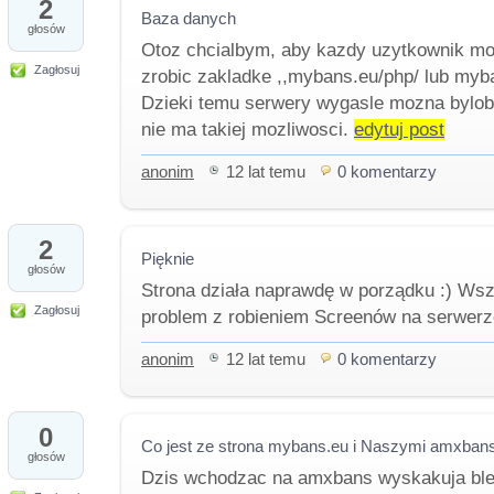
2
Baza danych
głosów
Otoz chcialbym, aby kazdy uzytkownik mo
Zagłosuj
zrobic zakladke ,,mybans.eu/php/ lub myba
Dzieki temu serwery wygasle mozna byloby
nie ma takiej mozliwosci.
edytuj post
anonim
12 lat temu
0 komentarzy
2
Pięknie
głosów
Strona działa naprawdę w porządku :) Wsz
Zagłosuj
problem z robieniem Screenów na serwerz
anonim
12 lat temu
0 komentarzy
0
Co jest ze strona mybans.eu i Naszymi amxbans
głosów
Dzis wchodzac na amxbans wyskakuja bledy.