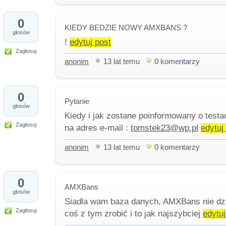
0
KIEDY BEDZIE NOWY AMXBANS ?
głosów
!
edytuj post
Zagłosuj
anonim
13 lat temu
0 komentarzy
0
Pytanie
głosów
Kiedy i jak zostane poinformowany o test
Zagłosuj
na adres e-mail :
tomstek23@wp.pl
edytuj
anonim
13 lat temu
0 komentarzy
0
AMXBans
głosów
Siadła wam baza danych, AMXBans nie dzi
Zagłosuj
coś z tym zrobić i to jak najszybciej
edytuj