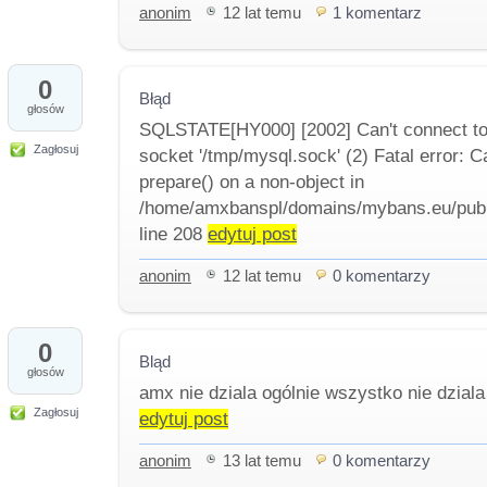
anonim
12 lat temu
1 komentarz
0
Błąd
głosów
SQLSTATE[HY000] [2002] Can't connect to
Zagłosuj
socket '/tmp/mysql.sock' (2) Fatal error: C
prepare() on a non-object in
/home/amxbanspl/domains/mybans.eu/publi
line 208
edytuj post
anonim
12 lat temu
0 komentarzy
0
Bląd
głosów
amx nie dziala ogólnie wszystko nie dzial
Zagłosuj
edytuj post
anonim
13 lat temu
0 komentarzy