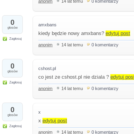
anonim
14 lat temu
0 komentarzy
0
amxbans
głosów
kiedy będzie nowy amxbans?
edytuj post
Zagłosuj
anonim
14 lat temu
0 komentarzy
0
cshost.pl
głosów
co jest ze cshost.pl nie dziala ?
edytuj pos
Zagłosuj
anonim
14 lat temu
0 komentarzy
0
x
głosów
x
edytuj post
Zagłosuj
anonim
14 lat temu
0 komentarzy