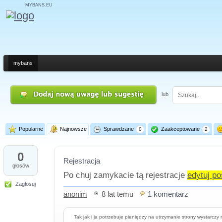
MYBANS.EU
mybans
lub
Popularne
Najnowsze
Sprawdzane
Zaakceptowane
0
2
0
Rejestracja
głosów
Po chuj zamykacie tą rejestracje
edytuj po
Zagłosuj
anonim
8 lat temu
1 komentarz
Tak jak i ja potrzebuje pieniędzy na utrzymanie strony wystarczy