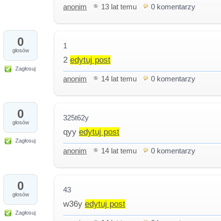
anonim
13 lat temu
0 komentarzy
0
1
głosów
2
edytuj post
Zagłosuj
anonim
14 lat temu
0 komentarzy
0
325t62y
głosów
qyy
edytuj post
Zagłosuj
anonim
14 lat temu
0 komentarzy
0
43
głosów
w36y
edytuj post
Zagłosuj