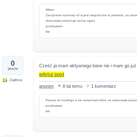
Witam
Zaczynanie rozmowy od ej jest niegrzeczne to pierwsze, po pisze
zbanowała proponuje trochę ogaru
pozdrawiam
ble
0
Cześć ja mam aktywnego bane nie i mam go już 
głosów
edytuj post
Zagłosuj
anonim
8 lat temu
1 komentarz
Piszesz do hostingu a nie serwerowni która cie zbanowała propo
pozdrawiam
ble