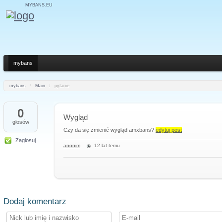
MYBANS.EU
mybans
mybans
/
Main
/
pytanie
0
Wygląd
głosów
Czy da się zmienić wygląd amxbans?
edytuj post
Zagłosuj
anonim
12 lat temu
Dodaj komentarz