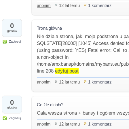
anonim
12 lat temu
1 komentarz
0
Trona główna
głosów
Nie dziala strona, jaki moja podstrona u p
Zagłosuj
SQLSTATE[28000] [1045] Access denied fo
(using password: YES) Fatal error: Call to
a non-object in
/home/amxbanspl/domains/mybans.eu/publi
line 208
edytuj post
anonim
12 lat temu
1 komentarz
0
Co źle działa?
głosów
Cała wasza strona + bansy i ogółem wszyst
Zagłosuj
anonim
12 lat temu
1 komentarz