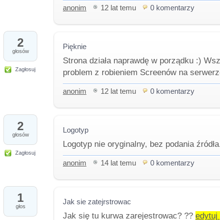
anonim
12 lat temu
0 komentarzy
2
Pięknie
głosów
Strona działa naprawdę w porządku :) Wsz
Zagłosuj
problem z robieniem Screenów na serwerz
anonim
12 lat temu
0 komentarzy
2
Logotyp
głosów
Logotyp nie oryginalny, bez podania źródł
Zagłosuj
anonim
14 lat temu
0 komentarzy
1
Jak sie zatejrstrowac
głos
Jak się tu kurwa zarejestrowac? ??
edytuj