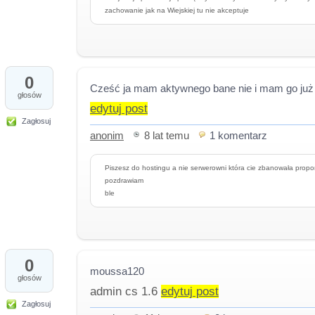
zachowanie jak na Wiejskiej tu nie akceptuje
0
Cześć ja mam aktywnego bane nie i mam go już 
głosów
edytuj post
Zagłosuj
anonim
8 lat temu
1 komentarz
Piszesz do hostingu a nie serwerowni która cie zbanowała propo
pozdrawiam
ble
0
moussa120
głosów
admin cs 1.6
edytuj post
Zagłosuj