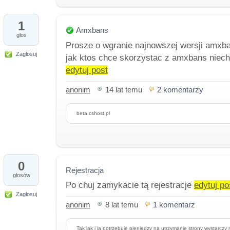
1
Amxbans
głos
Prosze o wgranie najnowszej wersji amxban
Zagłosuj
jak ktos chce skorzystac z amxbans niech
edytuj post
anonim
14 lat temu
2 komentarzy
beta.cshost.pl
0
Rejestracja
głosów
Po chuj zamykacie tą rejestracje
edytuj po
Zagłosuj
anonim
8 lat temu
1 komentarz
Tak jak i ja potrzebuje pieniędzy na utrzymanie strony wystarczy