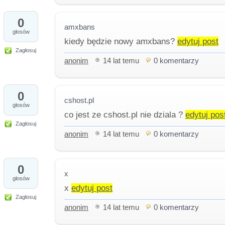
0
amxbans
głosów
kiedy będzie nowy amxbans?
edytuj post
Zagłosuj
anonim
14 lat temu
0 komentarzy
0
cshost.pl
głosów
co jest ze cshost.pl nie dziala ?
edytuj pos
Zagłosuj
anonim
14 lat temu
0 komentarzy
0
x
głosów
x
edytuj post
Zagłosuj
anonim
14 lat temu
0 komentarzy