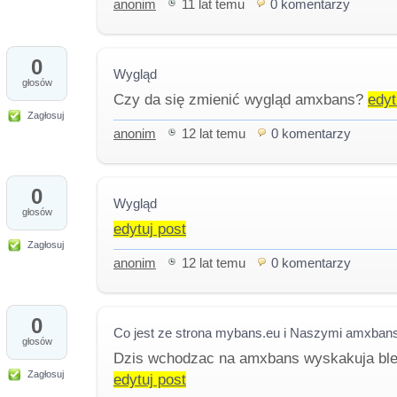
anonim
11 lat temu
0 komentarzy
0
Wygląd
głosów
Czy da się zmienić wygląd amxbans?
edyt
Zagłosuj
anonim
12 lat temu
0 komentarzy
0
Wygląd
głosów
edytuj post
Zagłosuj
anonim
12 lat temu
0 komentarzy
0
Co jest ze strona mybans.eu i Naszymi amxbans
głosów
Dzis wchodzac na amxbans wyskakuja bledy.
Zagłosuj
edytuj post