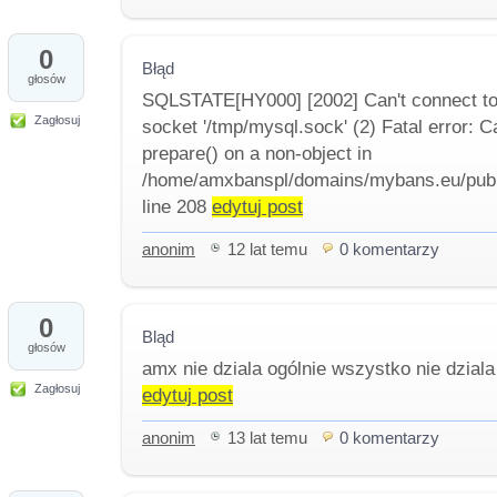
0
Błąd
głosów
SQLSTATE[HY000] [2002] Can't connect to
Zagłosuj
socket '/tmp/mysql.sock' (2) Fatal error: C
prepare() on a non-object in
/home/amxbanspl/domains/mybans.eu/publi
line 208
edytuj post
anonim
12 lat temu
0 komentarzy
0
Bląd
głosów
amx nie dziala ogólnie wszystko nie dzial
Zagłosuj
edytuj post
anonim
13 lat temu
0 komentarzy