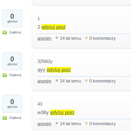
0
1
głosów
2
edytuj post
Zagłosuj
anonim
14 lat temu
0 komentarzy
0
325t62y
głosów
qyy
edytuj post
Zagłosuj
anonim
14 lat temu
0 komentarzy
0
43
głosów
w36y
edytuj post
Zagłosuj
anonim
14 lat temu
0 komentarzy