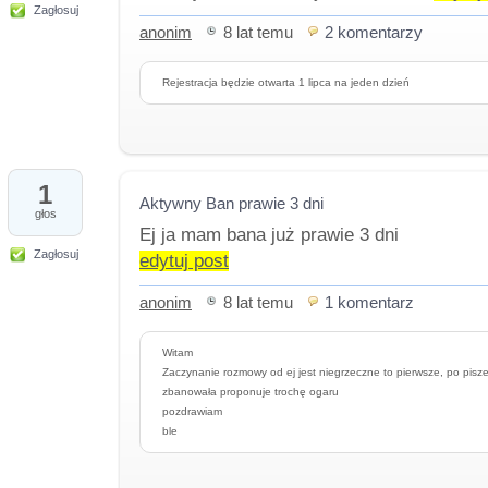
Zagłosuj
anonim
8 lat temu
2 komentarzy
Rejestracja będzie otwarta 1 lipca na jeden dzień
1
Aktywny Ban prawie 3 dni
głos
Ej ja mam bana już prawie 3 dni
Zagłosuj
edytuj post
anonim
8 lat temu
1 komentarz
Witam
Zaczynanie rozmowy od ej jest niegrzeczne to pierwsze, po pisze
zbanowała proponuje trochę ogaru
pozdrawiam
ble