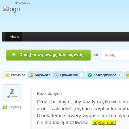
MYBANS.EU
mybans
lub
Popularne
Najnowsze
Sprawdzane
Zaakceptowane
0
2
2
Baza danych
głosów
Otoz chcialbym, aby kazdy uzytkownik mo
Zagłosuj
zrobic zakladke ,,mybans.eu/php/ lub myba
Dzieki temu serwery wygasle mozna byloby
nie ma takiej mozliwosci.
edytuj post