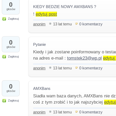
0
KIEDY BEDZIE NOWY AMXBANS ?
głosów
!
edytuj post
Zagłosuj
anonim
13 lat temu
0 komentarzy
0
Pytanie
głosów
Kiedy i jak zostane poinformowany o test
Zagłosuj
na adres e-mail :
tomstek23@wp.pl
edytuj
anonim
13 lat temu
0 komentarzy
0
AMXBans
głosów
Siadła wam baza danych, AMXBans nie dzi
Zagłosuj
coś z tym zrobić i to jak najszybciej
edytuj
anonim
13 lat temu
0 komentarzy